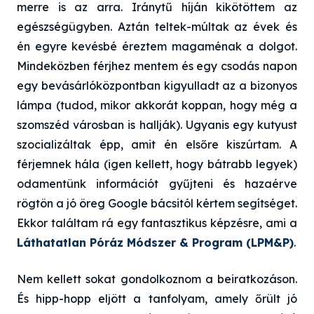
merre is az arra. Iránytű híján kikötöttem az
egészségügyben. Aztán teltek-múltak az évek és
én egyre kevésbé éreztem magaménak a dolgot.
Mindeközben férjhez mentem és egy csodás napon
egy bevásárlóközpontban kigyulladt az a bizonyos
lámpa (tudod, mikor akkorát koppan, hogy még a
szomszéd városban is hallják). Ugyanis egy kutyust
szocializáltak épp, amit én elsőre kiszúrtam. A
férjemnek hála (igen kellett, hogy bátrabb legyek)
odamentünk információt gyűjteni és hazaérve
rögtön a jó öreg Google bácsitól kértem segítséget.
Ekkor találtam rá egy fantasztikus képzésre, ami a
Láthatatlan Póráz Módszer & Program (LPM&P)
.
Nem kellett sokat gondolkoznom a beiratkozáson.
És hipp-hopp eljött a tanfolyam, amely őrült jó