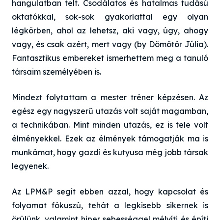
hangulatban telt. Csodálatos és hatalmas tudású
oktatókkal, sok-sok gyakorlattal egy olyan
légkörben, ahol az lehetsz, aki vagy, úgy, ahogy
vagy, és csak azért, mert vagy (by Dömötör Júlia).
Fantasztikus embereket ismerhettem meg a tanuló
társaim személyében is.
Mindezt folytattam a mester tréner képzésen. Az
egész egy nagyszerű utazás volt saját magamban,
a technikában. Mint minden utazás, ez is tele volt
élményekkel. Ezek az élmények támogatják ma is
munkámat, hogy gazdi és kutyusa még jobb társak
legyenek.
Az LPM&P segít ebben azzal, hogy kapcsolat és
folyamat fókuszú, tehát a legkisebb sikernek is
örülünk, valamint hiper sebességgel mélyíti és építi